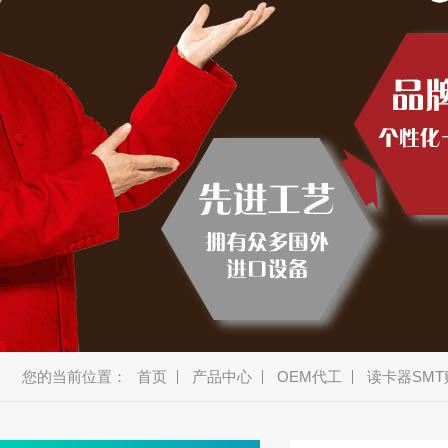
美容类
车载类
消费类
商显类
安防类
通讯类
新能源
机器人
智能厨电
智能穿戴
蓝牙音箱
教育产品
金融产品
您的当前位置：
首页
产品中心
OEM代工
读卡器SMT
宠物产品
耳机、模块