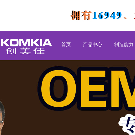
首页
产品中心
制造能力
PCBA代工代料
SMT生产能
SMT贴片加工
DIP生产能力
DIP插件加工
组装生产能力
后焊测试老化
OEM代工
组装加工
高速吹风机
工业类
医疗类