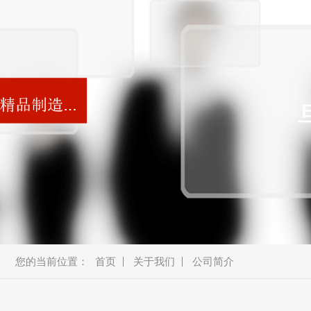
美容类
车载类
消费类
商显类
安防类
通讯类
新能源
机器人
智能厨电
智能穿戴
蓝牙音箱
教育产品
金融产品
您的当前位置：
首页
关于我们
公司简介
宠物产品
耳机、模块