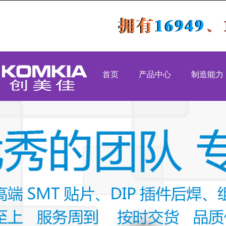
首页
产品中心
制造能力
PCBA代工代料
SMT生产
SMT贴片加工
DIP生产
DIP插件加工
组装生产
后焊测试老化
OEM代工
组装加工
高速吹风机
工业类
医疗类