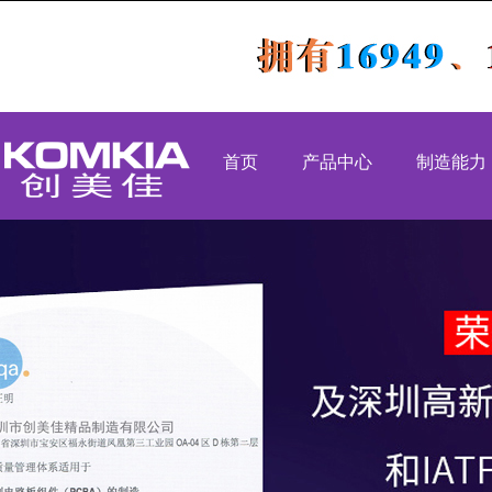
首页
产品中心
制造能力
PCBA代工代料
SMT生产
SMT贴片加工
DIP生产
DIP插件加工
组装生产
后焊测试老化
OEM代工
组装加工
高速吹风机
工业类
医疗类