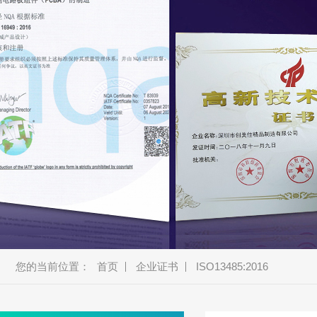
美容类
车载类
消费类
商显类
安防类
通讯类
新能源
机器人
智能厨电
智能穿戴
蓝牙音箱
教育产品
金融产品
您的当前位置：
首页
企业证书
ISO13485:2016
宠物产品
耳机、模块