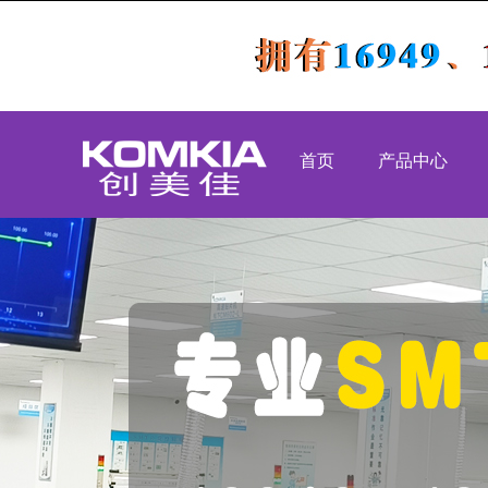
首页
产品中心
PCBA代工代料
S
SMT贴片加工
D
DIP插件加工
组
后焊测试老化
OEM代工
组装加工
高速吹风机
工业类
医疗类