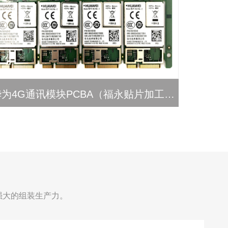
华为4G通讯模块PCBA（福永贴片加工厂）
4
强大的组装生产力。