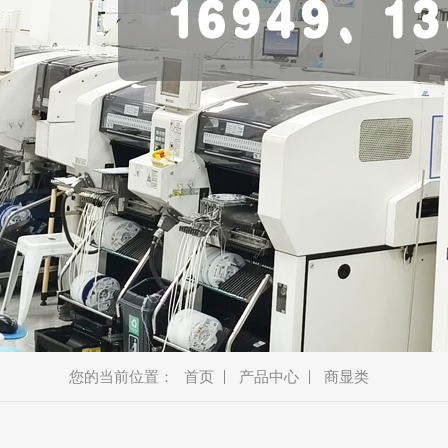
美容类
车载类
消费类
商显类
安防类
通讯类
新能源
机器人
智能厨电
智能穿戴
蓝牙音箱
教育产品
金融产品
您的当前位置：
首页
产品中心
商显类
宠物产品
耳机、模块