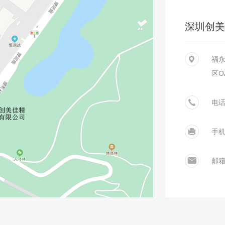
深圳创美
福
区O
电话:
手机
邮箱：