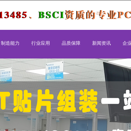
制造能力
行业应用
品质保障
新闻资讯
企
MT生产能力
工控控制类
品质认证
行业新闻
国家级高
IP生产能力
安防设备类
质量体系
公司新闻
深圳市高
装生产能力
汽车电子类
品质管控
IATF169
医疗健康类
质量方针
ISO1348
通讯模块类
出厂质量审核
ISO900
消费电子类
ISO1400
CCC认
MW-P1 
智伴 班