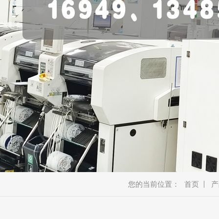
美容类
车载类
消费类
商显类
安防类
通讯类
新能源
机器人
智能厨电
智能穿戴
蓝牙音箱
教育产品
金融产品
您的当前位置：
首页
产
宠物产品
耳机、模块