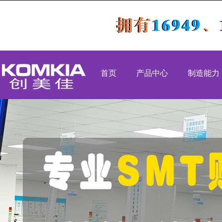
首页
产品中心
制造能力
PCBA代工代料
SMT生产能
SMT贴片加工
DIP生产能
DIP插件加工
组装生产能
后焊测试老化
OEM代工
组装加工
高速吹风机
工业类
医疗类