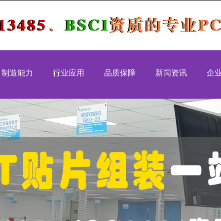
制造能力
行业应用
品质保障
新闻资讯
企
MT生产能力
工控控制类
品质认证
行业新闻
国家级高
IP生产能力
安防设备类
质量体系
公司新闻
深圳市高
装生产能力
汽车电子类
品质管控
IATF169
医疗健康类
质量方针
ISO1348
通讯模块类
出厂质量审核
ISO900
消费电子类
ISO1400
CCC认
MW-P1 
智伴 班