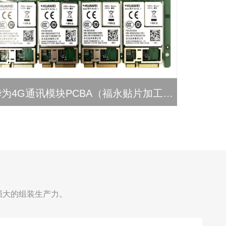
华为4G通讯模块PCBA（福永贴片加工厂）
4
强大的组装生产力。