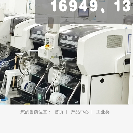
美容类
车载类
消费类
商显类
安防类
通讯类
新能源
机器人
智能厨电
智能穿戴
蓝牙音箱
教育产品
金融产品
您的当前位置：
首页
产品中心
工业类
宠物产品
耳机、模块