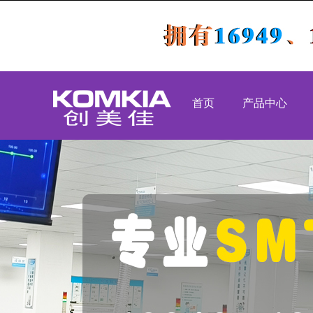
首页
产品中心
PCBA代工代料
S
SMT贴片加工
D
DIP插件加工
组
后焊测试老化
OEM代工
组装加工
高速吹风机
工业类
医疗类