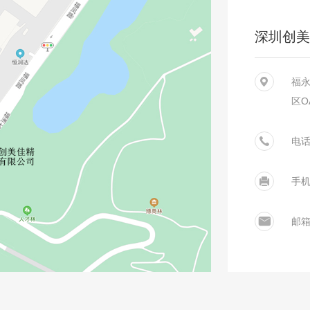
深圳创美
福
区O
电话:
手机
邮箱：