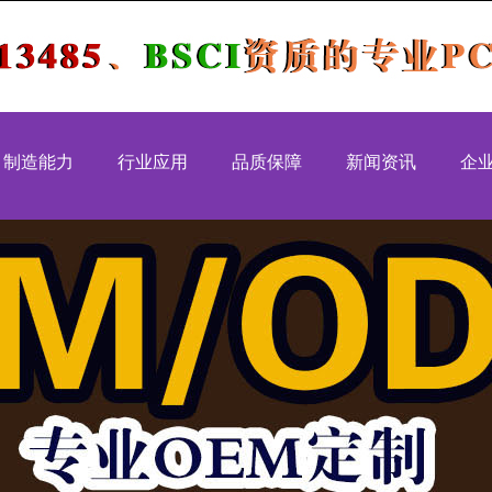
制造能力
行业应用
品质保障
新闻资讯
企
MT生产能力
工控控制类
品质认证
行业新闻
国家级高
IP生产能力
安防设备类
质量体系
公司新闻
深圳市高
装生产能力
汽车电子类
品质管控
IATF169
医疗健康类
质量方针
ISO13485
通讯模块类
出厂质量审核
ISO9001
消费电子类
ISO14001
CCC认证
MW-P1 
智伴 班兒