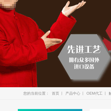
美容类
车载类
消费类
商显类
安防类
通讯类
新能源
机器人
智能厨电
智能穿戴
蓝牙音箱
教育产品
金融产品
您的当前位置：
首页
产品中心
OEM代工
宠物产品
耳机、模块