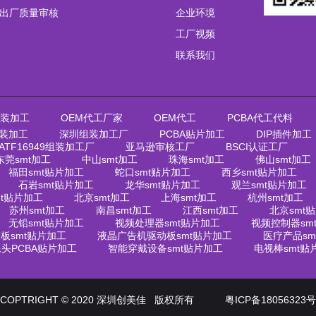
出厂质量审核
企业环境
工厂视频
联系我们
装加工
OEM代工厂家
OEM代工
PCBA代工代料
装加工
深圳组装加工厂
PCBA贴片加工
DIP插件加工
IATF16949组装加工厂
亚马逊审核工厂
BSCI认证工厂
东莞smt加工
中山smt加工
珠海smt加工
佛山smt加工
福田smt贴片加工
蛇口smt贴片加工
西乡smt贴片加工
石岩smt贴片加工
龙华smt贴片加工
观兰smt贴片加工
mt贴片加工
北京smt加工
上海smt加工
杭州smt加工
苏州smt加工
南昌smt加工
江西smt加工
北京smt
无铅smt贴片加工
视频处理器smt贴片加工
视频控制器sm
板smt贴片加工
液晶广告机驱动板smt贴片加工
医疗产品sm
头PCBA贴片加工
智能穿戴设备smt贴片加工
电视棒smt贴
COPTRIGHT © 2020 深圳创美佳 版权所有
粤ICP备18056323号