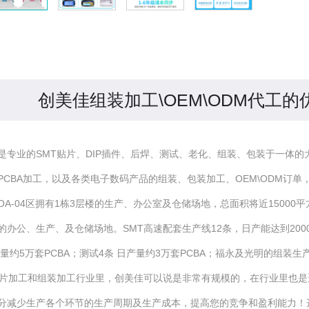
$num
$num
$num
$num
创美佳组装加工\OEM\ODM代工
是专业的SMT贴片、DIP插件、后焊、测试、老化、组装、包装于一体的
PCBA加工，以及各类电子数码产品的组装、包装加工、OEM\ODM订
OA-04区拥有1栋3层楼的生产、办公室及仓储场地，总面积将近15000平
的办公、生产、及仓储场地。SMT高速配套生产线12条，日产能达到2000
产量约5万套PCBA；测试4条 日产量约3万套PCBA；福永及光明的组装生
贴片加工和组装加工行业里，创美佳可以说是非常有规模的，在行业里也
分减少生产各个环节的生产周期及生产成本，提高您的竞争和盈利能力！