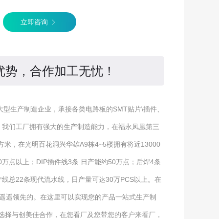
立即咨询
的优势，合作加工无忧！
大型生产制造企业，承接各类电路板的SMT贴片\插件、
单，我们工厂拥有强大的生产制造能力，在福永凤凰第三
方米，在光明百花洞兴华雄A9栋4~5楼拥有将近13000
万点以上；DIP插件线3条 日产能约50万点；后焊4条
产线总22条现代流水线，日产量可达30万PCS以上。在
是遥遥领先的。在这里可以实现您的产品一站式生产制
选择与创美佳合作，在您看厂及您带您的客户来看厂，