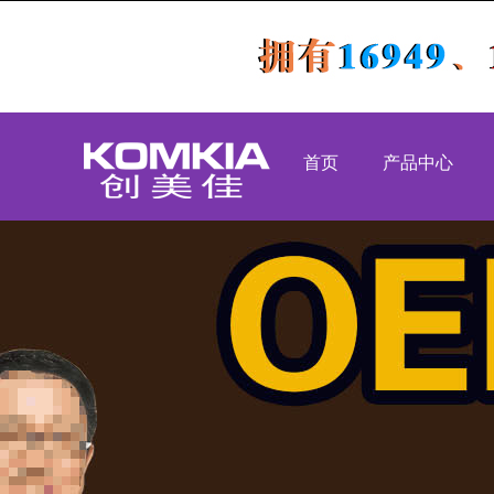
首页
产品中心
PCBA代工代料
S
SMT贴片加工
D
DIP插件加工
组
后焊测试老化
OEM代工
组装加工
高速吹风机
工业类
医疗类