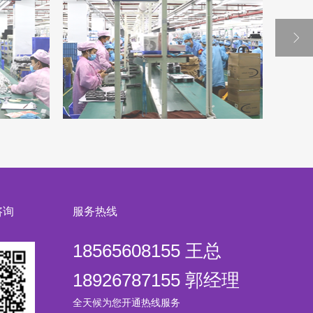
咨询
服务热线
18565608155 王总
组装车间K-L线
风扇组
18926787155 郭经理
全天候为您开通热线服务