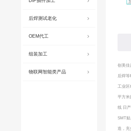
DIP插件加工
后焊测试老化
OEM代工
组装加工
创美佳
物联网智能类产品
后焊等
工业区
平方米
线 日
SMT
造，充